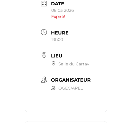
DATE
08 03 2026
Expiré!
HEURE
13h00
LIEU
Salle du Cartay
ORGANISATEUR
OGEC/APEL