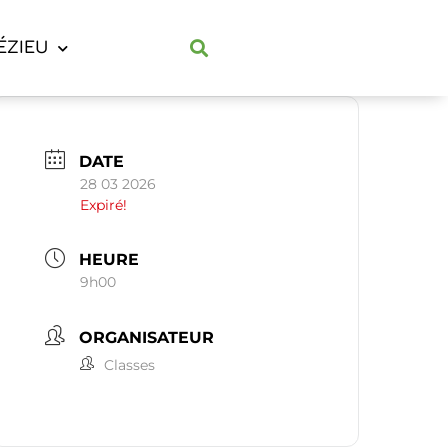
ÉZIEU
DATE
28 03 2026
Expiré!
HEURE
9h00
ORGANISATEUR
Classes